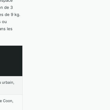
’espace
on de 3
ès de 9 kg.
s ou
ans les
u urbain,
e Coon,