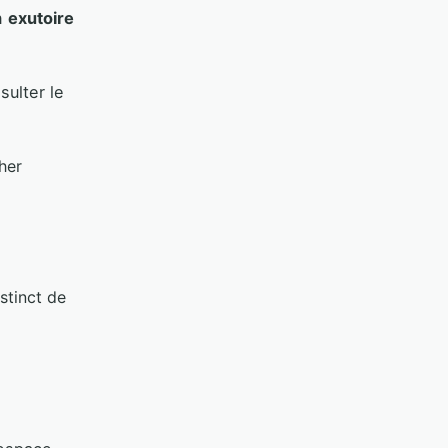
un
exutoire
sulter le
her
stinct de