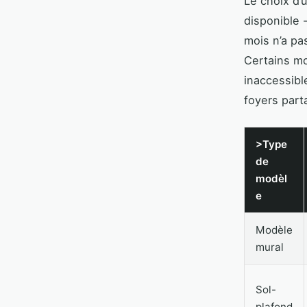
Le choix d’
disponible 
mois n’a pa
Certains mo
inaccessibl
foyers part
>Type
de
modèl
e
Modèle
mural
Sol-
plafond