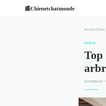
Chienetchatmonde
📰
Accueil
›
Chats
CHATS
Top 
arbr
Gondebaud — 