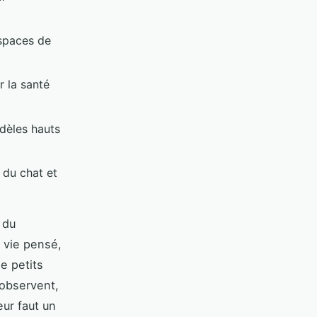
espaces de
r la santé
odèles hauts
 du chat et
 du
e vie pensé,
de petits
 observent,
eur faut un