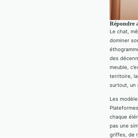
Répondre a
Le chat, mê
dominer son
éthogramme 
des décenni
meuble, c’e
territoire, 
surtout, un
Les modèles
Plateformes
chaque élém
pas une sim
griffes, de