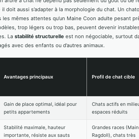
un arbre à chat ne dépend pas seulement du goût ou de l
- il doit aussi s’adapter à la morphologie du chat. Un chat
s les mêmes attentes qu’un Maine Coon adulte pesant pr
dèles, trop légers ou trop bas, peuvent devenir instable
es. La
stabilité structurelle
est non négociable, surtout d
agés avec des enfants ou d’autres animaux.
Avantages principaux
Profil de chat cible
Gain de place optimal, idéal pour
Chats actifs en milie
petits appartements
espaces réduits
Stabilité maximale, hauteur
Grandes races (Main
importante, résiste aux sauts
Ragdoll), chats très