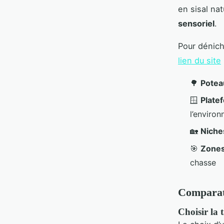
en sisal nat
sensoriel
.
Pour dénich
lien du site
🌳
Poteau
🪟
Plate
l’enviro
🏡
Niches
🎯
Zones
chasse
Comparati
Choisir la 