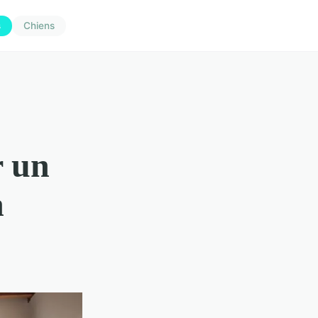
s
Chiens
r un
n