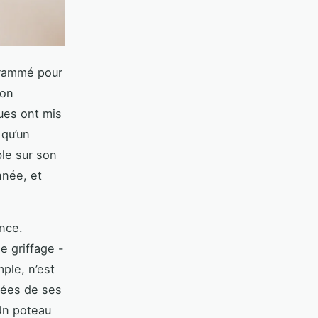
ogrammé pour
son
ues ont mis
 qu’un
ble sur son
nnée, et
nce.
 griffage -
ple, n’est
sées de ses
 Un poteau