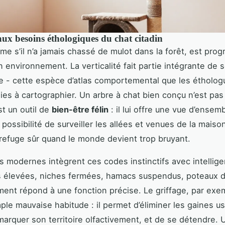
ux besoins éthologiques du chat citadin
me s’il n’a jamais chassé de mulot dans la forêt, est pr
 environnement. La verticalité fait partie intégrante de 
- cette espèce d’atlas comportemental que les étholog
es à cartographier. Un arbre à chat bien conçu n’est pas
st un outil de
bien-être félin
: il lui offre une vue d’ensem
la possibilité de surveiller les allées et venues de la maiso
 refuge sûr quand le monde devient trop bruyant.
 modernes intègrent ces codes instinctifs avec intellige
 élevées, niches fermées, hamacs suspendus, poteaux de
ent répond à une fonction précise. Le griffage, par exem
ple mauvaise habitude : il permet d’éliminer les gaines u
 marquer son territoire olfactivement, et de se détendre.