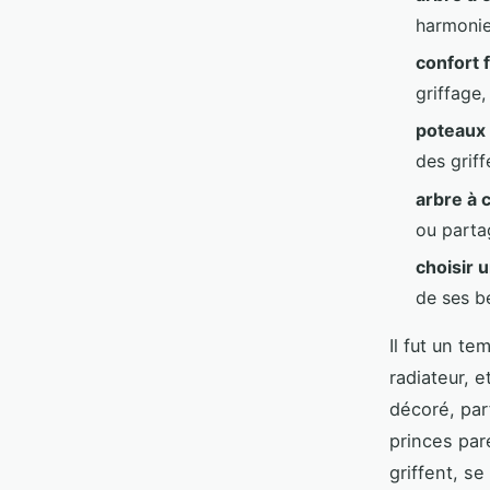
harmonie
confort f
griffage,
poteaux 
des griff
arbre à 
ou parta
choisir 
de ses b
Il fut un te
radiateur, e
décoré, parf
princes par
griffent, se