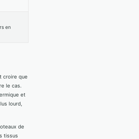
rs en
t croire que
tre le cas.
hermique et
lus lourd,
 poteaux de
s tissus