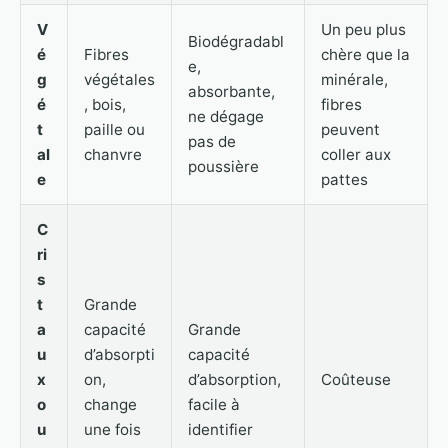
V
Un peu plus
Biodégradabl
é
Fibres
chère que la
e,
g
végétales
minérale,
absorbante,
é
, bois,
fibres
ne dégage
t
paille ou
peuvent
pas de
al
chanvre
coller aux
poussière
e
pattes
C
ri
s
t
Grande
a
capacité
Grande
u
d’absorpti
capacité
x
on,
d’absorption,
Coûteuse
o
change
facile à
u
une fois
identifier