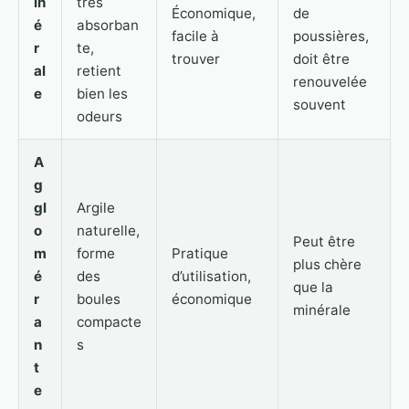
in
très
Économique,
de
é
absorban
facile à
poussières,
r
te,
trouver
doit être
al
retient
renouvelée
e
bien les
souvent
odeurs
A
g
gl
Argile
o
naturelle,
Peut être
m
forme
Pratique
plus chère
é
des
d’utilisation,
que la
r
boules
économique
minérale
a
compacte
n
s
t
e