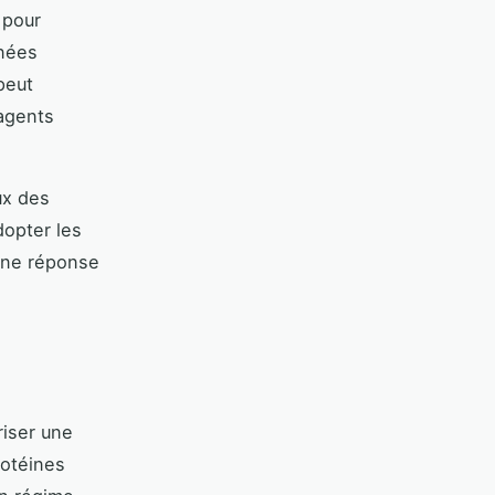
 pour
anées
eut
 agents
ux des
dopter les
une réponse
riser une
rotéines