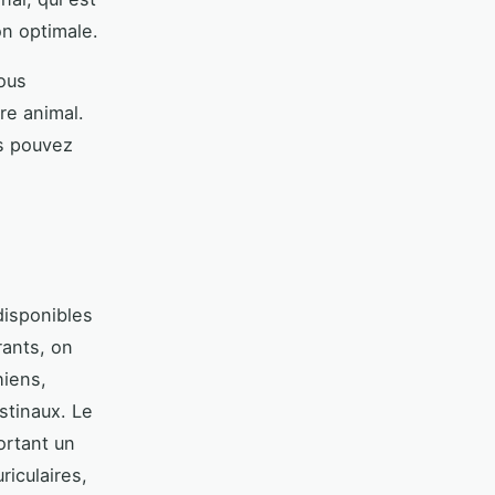
on optimale.
ous
re animal.
us pouvez
isponibles
rants, on
hiens,
estinaux. Le
ortant un
riculaires,