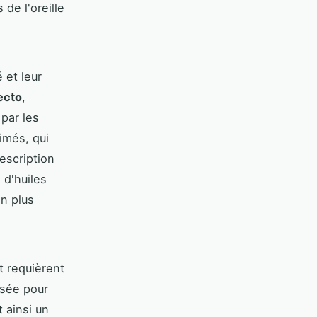
de l'oreille
 et leur
ecto
,
par les
imés, qui
escription
 d'huiles
n plus
t requièrent
isée pour
 ainsi un