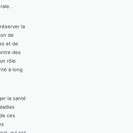
rale.
réserver la
tion de
ces et de
ontre des
un rôle
nté à long
er la santé
aladies
 de ces
es
al, qui est