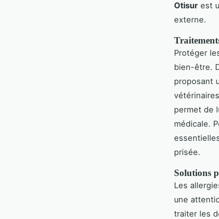
Otisur
est u
externe.
Traitements
Protéger le
bien-être. 
proposant 
vétérinaires.
permet de l
médicale. Po
essentielle
prisée.
Solutions p
Les allergi
une attenti
traiter les