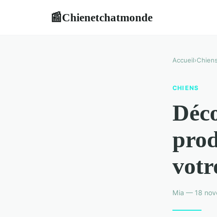
Chienetchatmonde
📰
Accueil
›
Chien
CHIENS
Déco
prod
votr
Mia — 18 nov