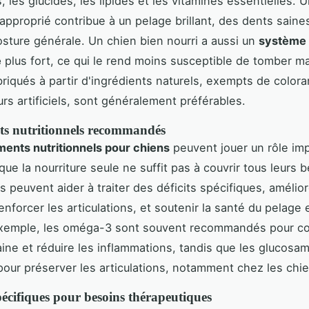
, les glucides, les lipides et les vitamines essentielles. 
 approprié contribue à un pelage brillant, des dents saine
osture générale. Un chien bien nourri a aussi un
système
e
plus fort, ce qui le rend moins susceptible de tomber m
briqués à partir d'ingrédients naturels, exempts de colora
rs artificiels, sont généralement préférables.
s nutritionnels recommandés
ents nutritionnels pour chiens
peuvent jouer un rôle imp
que la nourriture seule ne suffit pas à couvrir tous leurs 
 peuvent aider à traiter des déficits spécifiques, amélior
enforcer les articulations, et soutenir la santé du pelage 
exemple, les oméga-3 sont souvent recommandés pour c
ine et réduire les inflammations, tandis que les glucosa
pour préserver les articulations, notamment chez les chi
écifiques pour besoins thérapeutiques