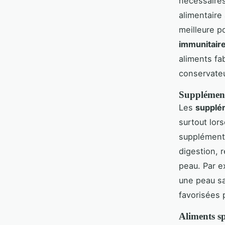
nécessaires
alimentaire
meilleure p
immunitair
aliments fa
conservateu
Supplément
Les
supplém
surtout lors
suppléments
digestion, r
peau. Par 
une peau sa
favorisées 
Aliments sp