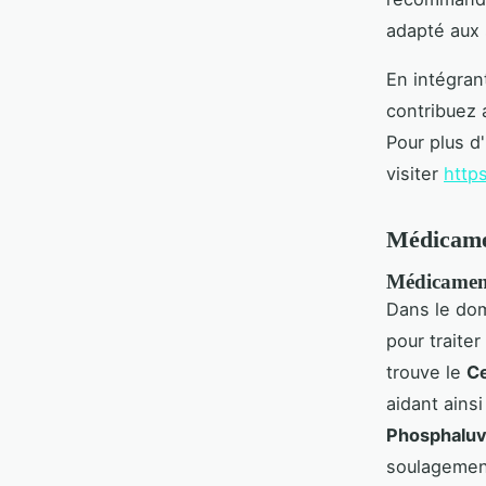
adapté aux 
En intégran
contribuez 
Pour plus d
visiter
http
Médicamen
Médicament
Dans le dom
pour traite
trouve le
Ce
aidant ainsi
Phosphaluv
soulagement