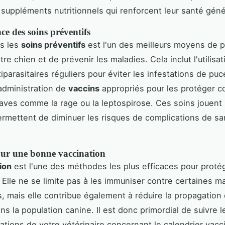
suppléments nutritionnels qui renforcent leur santé géné
e des soins préventifs
ns les
soins préventifs
est l'un des meilleurs moyens de p
re chien et de prévenir les maladies. Cela inclut l'utilisa
iparasitaires réguliers pour éviter les infestations de pu
'administration de
vaccins
appropriés pour les protéger c
aves comme la rage ou la leptospirose. Ces soins jouent 
permettent de diminuer les risques de complications de sa
our une bonne vaccination
ion
est l'une des méthodes les plus efficaces pour protég
 Elle ne se limite pas à les immuniser contre certaines m
s, mais elle contribue également à réduire la propagation
ns la population canine. Il est donc primordial de suivre l
ions de votre vétérinaire concernant le calendrier vaccin