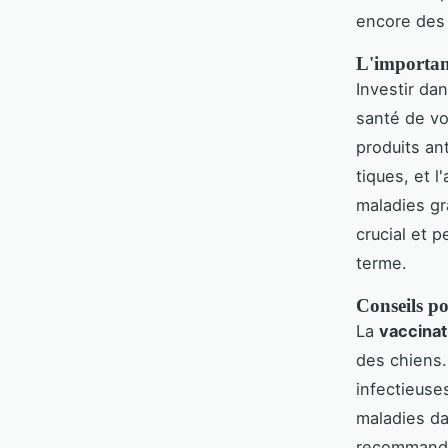
encore des 
L'importanc
Investir da
santé de vot
produits ant
tiques, et l
maladies gr
crucial et 
terme.
Conseils p
La
vaccinat
des chiens.
infectieuse
maladies da
recommandat