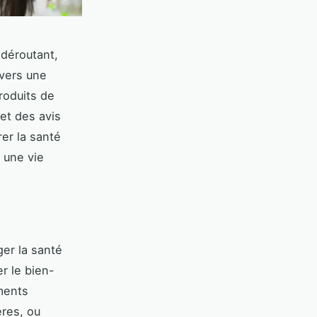
 déroutant,
avers une
roduits de
et des avis
rer la santé
r une vie
ger la santé
r le bien-
ments
ères, ou