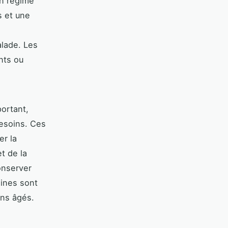
Un régime
s et une
alade. Les
nts ou
ortant,
besoins. Ces
er la
et de la
onserver
mines sont
ens âgés.